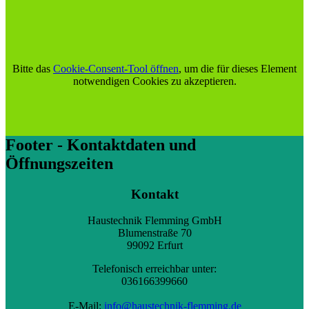
Bitte das
Cookie-Consent-Tool öffnen
, um die für dieses Element
notwendigen Cookies zu akzeptieren.
Footer - Kontaktdaten und
Öffnungszeiten
Kontakt
Haustechnik Flemming GmbH
Blumenstraße 70
99092 Erfurt
Telefonisch erreichbar unter:
036166399660
E-Mail:
info@haustechnik-flemming.de